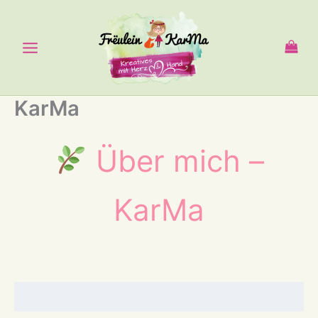
Zum
Inhalt
springen
KarMa
Über mich –
KarMa