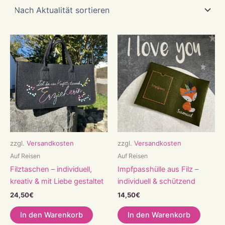
sortiert
zzgl.
Versandkosten
zzgl.
Versandkosten
Auf Reisen
Auf Reisen
Filztaschen – individuell,
Impfpasshülle aus Filz –
kreativ & mit Liebe gestaltet
individuell & schützend
24,50
€
14,50
€
In den Warenkorb
In den Warenkorb