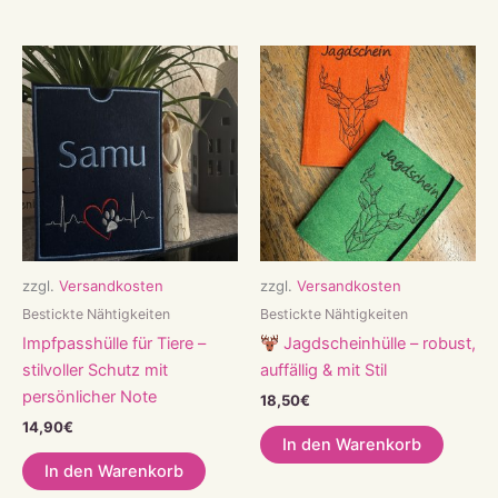
zzgl.
Versandkosten
zzgl.
Versandkosten
Bestickte Nähtigkeiten
Bestickte Nähtigkeiten
Impfpasshülle für Tiere –
Jagdscheinhülle – robust,
stilvoller Schutz mit
auffällig & mit Stil
persönlicher Note
18,50
€
14,90
€
In den Warenkorb
In den Warenkorb