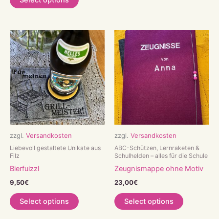
Select options
zzgl.
Versandkosten
zzgl.
Versandkosten
Liebevoll gestaltete Unikate aus
ABC-Schützen, Lernraketen &
Filz
Schulhelden – alles für die Schule
Bierfuizzl
Zeugnismappe ohne Motiv
9,50
€
23,00
€
Select options
Select options