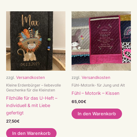
zzgl.
Versandkosten
zzgl.
Versandkosten
Kleine Erdenbürger – liebevolle
Fühl-Motorik- für Jung und Alt
Geschenke für die Kleinsten
Fühl – Motorik – Kissen
Filzhülle für das U-Heft –
65,00
€
individuell & mit Liebe
gefertigt
In den Warenkorb
27,50
€
In den Warenkorb