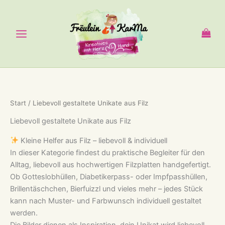
Zum
Inhalt
springen
Start
/ Liebevoll gestaltete Unikate aus Filz
Liebevoll gestaltete Unikate aus Filz
Kleine Helfer aus Filz – liebevoll & individuell
In dieser Kategorie findest du praktische Begleiter für den
Alltag, liebevoll aus hochwertigen Filzplatten handgefertigt.
Ob Gotteslobhüllen, Diabetikerpass- oder Impfpasshüllen,
Brillentäschchen, Bierfuizzl und vieles mehr – jedes Stück
kann nach Muster- und Farbwunsch individuell gestaltet
werden.
Die Bilder dienen als Inspiration, dein Unikat wird liebevoll