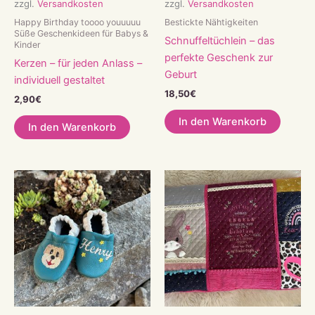
zzgl.
Versandkosten
zzgl.
Versandkosten
Happy Birthday toooo youuuuu
Bestickte Nähtigkeiten
Süße Geschenkideen für Babys &
Schnuffeltüchlein – das
Kinder
perfekte Geschenk zur
Kerzen – für jeden Anlass –
Geburt
individuell gestaltet
18,50
€
2,90
€
In den Warenkorb
In den Warenkorb