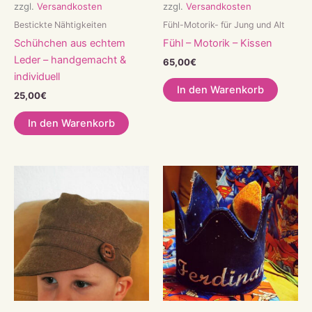
zzgl.
Versandkosten
zzgl.
Versandkosten
Bestickte Nähtigkeiten
Fühl-Motorik- für Jung und Alt
Schühchen aus echtem
Fühl – Motorik – Kissen
Leder – handgemacht &
65,00
€
individuell
In den Warenkorb
25,00
€
In den Warenkorb