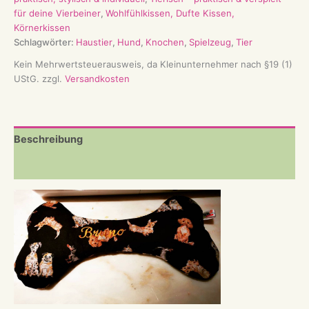
&
für deine Vierbeiner
,
Wohlfühlkissen, Dufte Kissen,
individuell
Körnerkissen
Menge
Schlagwörter:
Haustier
,
Hund
,
Knochen
,
Spielzeug
,
Tier
Kein Mehrwertsteuerausweis, da Kleinunternehmer nach §19 (1)
UStG.
zzgl.
Versandkosten
Beschreibung
Rezensionen (0)