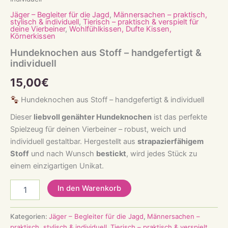
Jäger – Begleiter für die Jagd
,
Männersachen – praktisch,
stylisch & individuell
,
Tierisch – praktisch & verspielt für
deine Vierbeiner
,
Wohlfühlkissen, Dufte Kissen,
Körnerkissen
Hundeknochen aus Stoff – handgefertigt &
individuell
15,00
€
Hundeknochen aus Stoff – handgefertigt & individuell
Dieser
liebvoll genähter Hundeknochen
ist das perfekte
Spielzeug für deinen Vierbeiner – robust, weich und
individuell gestaltbar. Hergestellt aus
strapazierfähigem
Stoff
und nach Wunsch
bestickt
, wird jedes Stück zu
einem einzigartigen Unikat.
Hundeknochen
In den Warenkorb
aus
Stoff
–
Kategorien:
Jäger – Begleiter für die Jagd
,
Männersachen –
handgefertigt
praktisch, stylisch & individuell
,
Tierisch – praktisch & verspielt