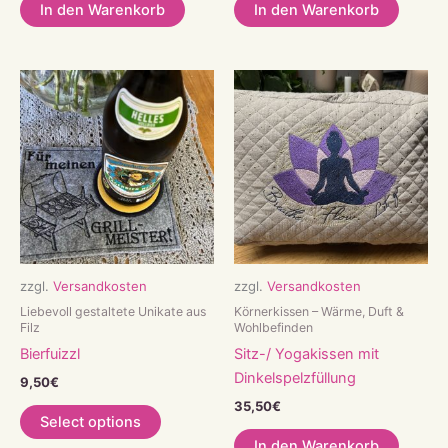
In den Warenkorb
In den Warenkorb
zzgl.
Versandkosten
zzgl.
Versandkosten
Liebevoll gestaltete Unikate aus
Körnerkissen – Wärme, Duft &
Filz
Wohlbefinden
Bierfuizzl
Sitz-/ Yogakissen mit
Dinkelspelzfüllung
9,50
€
35,50
€
Select options
In den Warenkorb