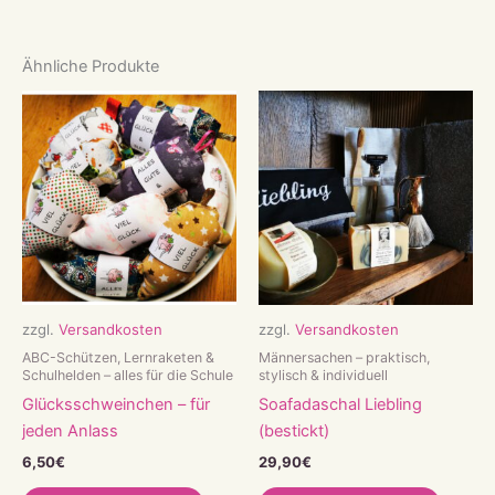
Ähnliche Produkte
zzgl.
Versandkosten
zzgl.
Versandkosten
ABC-Schützen, Lernraketen &
Männersachen – praktisch,
Schulhelden – alles für die Schule
stylisch & individuell
Glücksschweinchen – für
Soafadaschal Liebling
jeden Anlass
(bestickt)
6,50
€
29,90
€