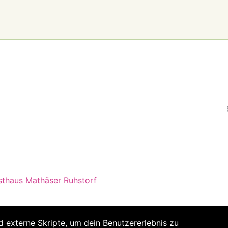
sthaus Mathäser Ruhstorf
d externe Skripte, um dein Benutzererlebnis zu