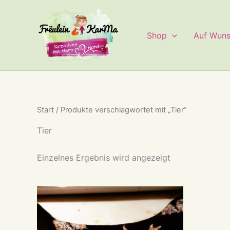
Zum
Inhalt
springen
Shop
Auf Wun
Start
/ Produkte verschlagwortet mit „Tier“
Tier
Einzelnes Ergebnis wird angezeigt