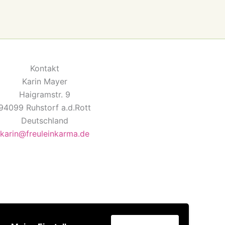
Kontakt
Karin Mayer
Haigramstr. 9
94099 Ruhstorf a.d.Rott
Deutschland
karin@freuleinkarma.de