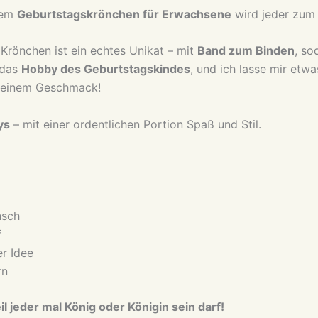
dem
Geburtstagskrönchen für Erwachsene
wird jeder zu
 Krönchen ist ein echtes Unikat – mit
Band zum Binden
, so
 das
Hobby des Geburtstagskindes
, und ich lasse mir etwa
 deinem Geschmack!
ys
– mit einer ordentlichen Portion Spaß und Stil.
nsch
f
r Idee
rn
l jeder mal König oder Königin sein darf!