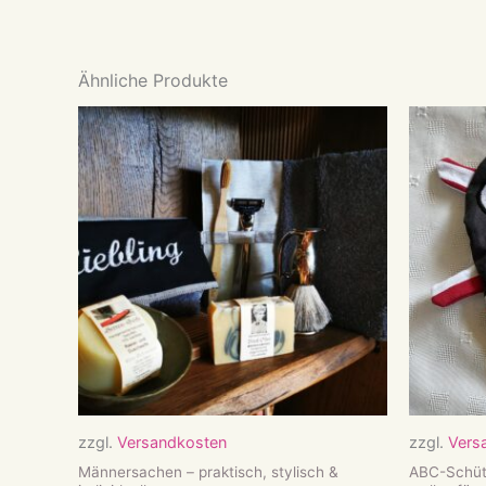
Ähnliche Produkte
zzgl.
Versandkosten
zzgl.
Vers
Männersachen – praktisch, stylisch &
ABC-Schüt