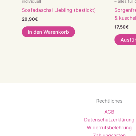
individuell
– alles für
Soafadaschal Liebling (bestickt)
Sorgenfre
& kuschel
29,90
€
17,50
€
In den Warenkorb
Ausfü
Rechtliches
AGB
Datenschutzerklärung
Widerrufsbelehrung
Zahlungsarten