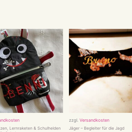
andkosten
zzgl.
Versandkosten
zen, Lernraketen & Schulhelden
Jäger – Begleiter für die Jagd