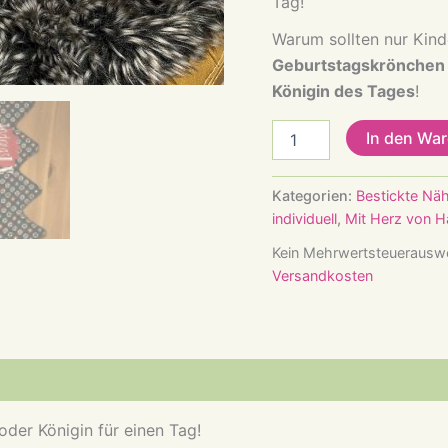
Tag!
Warum sollten nur Kin
Geburtstagskrönchen
Königin des Tages
!
Geburtstagskrönchen
In den Wa
für
Erwachsene
–
Kategorien:
Bestickte Näh
König
individuell
,
Mit Herz von 
oder
Königin
Kein Mehrwertsteuerauswe
für
Versandkosten
einen
Tag!
Menge
der Königin für einen Tag!