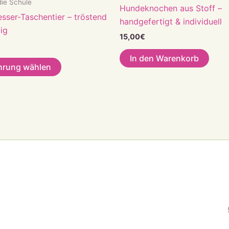
 die Schule
Hundeknochen aus Stoff –
sser-Taschentier – tröstend
handgefertigt & individuell
ig
15,00
€
In den Warenkorb
Dieses
hrung wählen
Produkt
weist
mehrere
Varianten
auf.
Die
Optionen
können
auf
der
Produktseite
gewählt