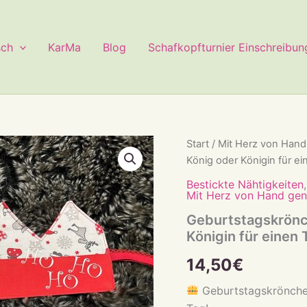
sch
KarMa
Blog
Schafkopfturnier Einschreibun
Start
/
Mit Herz von Hand
König oder Königin für ei
Bestickte Nähtigkeiten
Mit Herz von Hand gen
Geburtstagskrönc
Königin für einen 
14,50
€
Geburtstagskrönchen