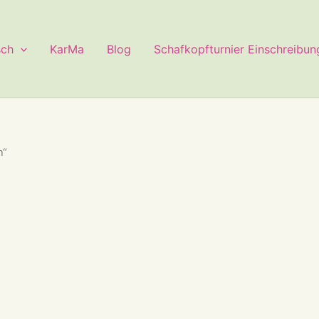
sch
KarMa
Blog
Schafkopfturnier Einschreibun
n“