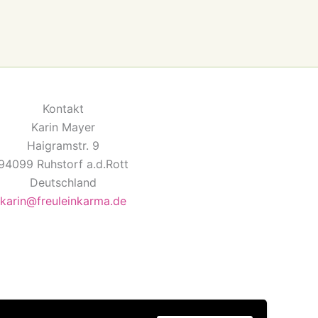
Kontakt
Karin Mayer
Haigramstr. 9
94099 Ruhstorf a.d.Rott
Deutschland
karin@freuleinkarma.de