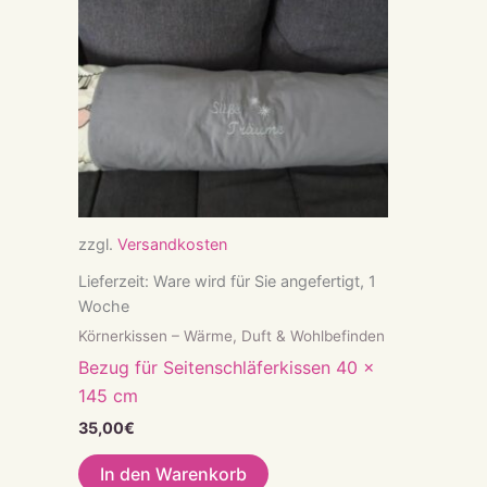
zzgl.
Versandkosten
Lieferzeit:
Ware wird für Sie angefertigt, 1
Woche
Körnerkissen – Wärme, Duft & Wohlbefinden
Bezug für Seitenschläferkissen 40 x
145 cm
35,00
€
In den Warenkorb