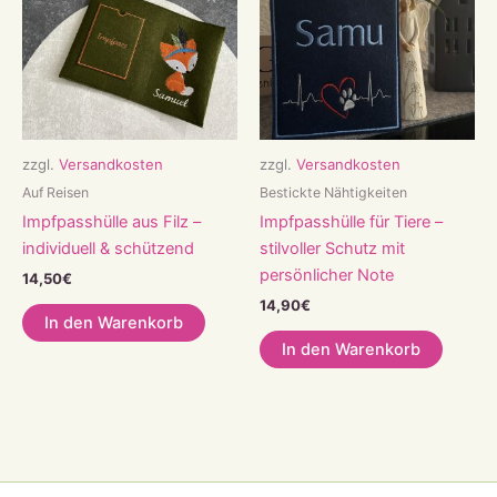
zzgl.
Versandkosten
zzgl.
Versandkosten
Auf Reisen
Bestickte Nähtigkeiten
Impfpasshülle aus Filz –
Impfpasshülle für Tiere –
individuell & schützend
stilvoller Schutz mit
persönlicher Note
14,50
€
14,90
€
In den Warenkorb
In den Warenkorb