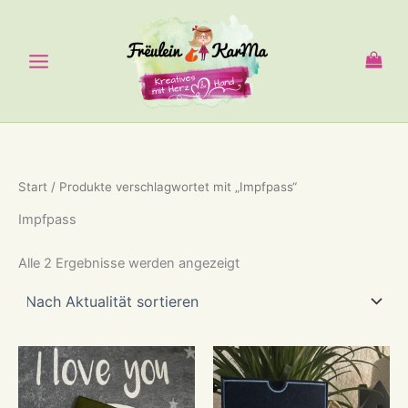
Zum
Inhalt
springen
Start
/ Produkte verschlagwortet mit „Impfpass“
Impfpass
Nach
Alle 2 Ergebnisse werden angezeigt
Aktualität
sortiert